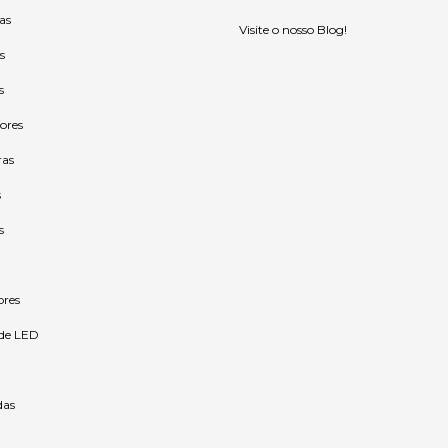
as
Visite o nosso Blog!
s
s
ores
ras
s
s
ores
 de LED
as