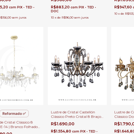
 Duplo e Sala de Jantar
Jantar
Duplo e Sal
35,20
R$883,20
R$947,60
com
PIX • TED •
com
PIX • TED •
DOC
10
x
de
R$103
R$156,00
sem juros
10
x
de
R$96,00
sem juros
Lustre de Cristal Castellón
Lustre de C
Reformado ✅
Clássico Preto Cristal 8 Braços
Clássico Do
para Casas com Pé Direito
Transparen
de Cristal Clássico 8
R$1.690,00
R$1.790,
Duplo e Buffet
Casas com 
 E-14 | Branco Folhado
Buffet
 Ø98cm | Para Sala de
R$1.554,80
R$1.646,8
com
PIX • TED •