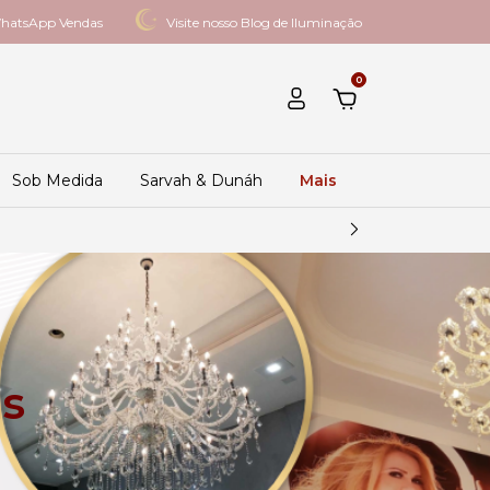
hatsApp Vendas
Visite nosso Blog de Iluminação
0
Sob Medida
Sarvah & Dunáh
Mais
as