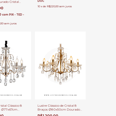
DOC
urado Cristal
aços para Casas
10
x
de
R$220,00
sem juros
00
e Jantar e Quartos
80
com
PIX • TED •
,00
sem juros
istal Clássico 8
Lustre Clássico de Cristal 8
4 Ø77x67cm
Braços Ø80x50cm Dourado
ra Pé Direito
Lâmpadas E-14 Para Pé
,00
R$1.200,00