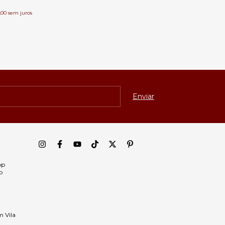
,00
sem juros
pp
p
m Vila