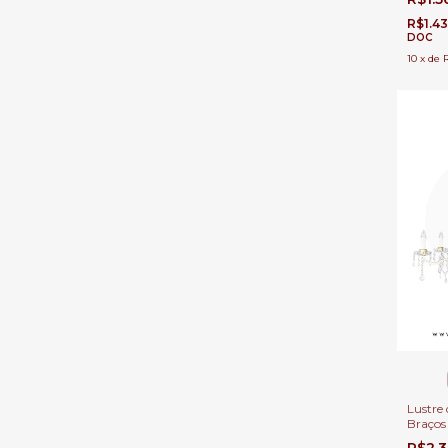
Direito
R$1.4
DOC
10
x
de
Lustre 
Braços
a Ouro