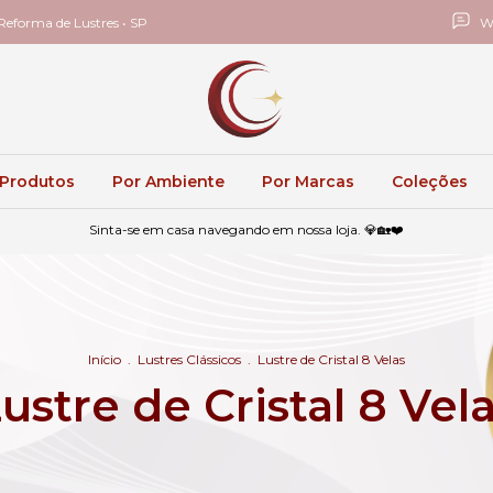
eforma de Lustres • SP
W
 Produtos
Por Ambiente
Por Marcas
Coleções
Sinta-se em casa navegando em nossa loja. 💎🏡❤️
Início
.
Lustres Clássicos
.
Lustre de Cristal 8 Velas
ustre de Cristal 8 Vel