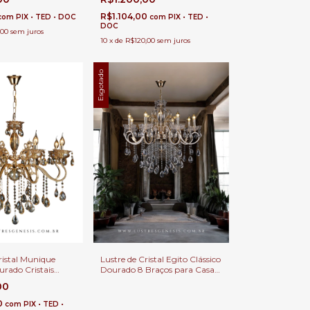
a de Jantar
Direito Duplo e Sala de Jantar
R$1.104,00
com
PIX • TED • DOC
com
PIX • TED •
DOC
,00
sem juros
10
x
de
R$120,00
sem juros
Esgotado
ristal Munique
Lustre de Cristal Egito Clássico
urado Cristais
Dourado 8 Braços para Casas
te 8 Braços para
com Pé Direito Duplo e Buffet
00
Pé Direito Duplo e
0
com
PIX • TED •