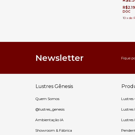
R$2.
Jantar 
Especia
R$2.1
DOC
10
x
de
Newsletter
Fique p
Lustres Gênesis
Prod
Quem Somos
Lustres
@lustres_genesis
Lustres
Ambientação IA
Lustres
Showroom & Fábrica
Penden