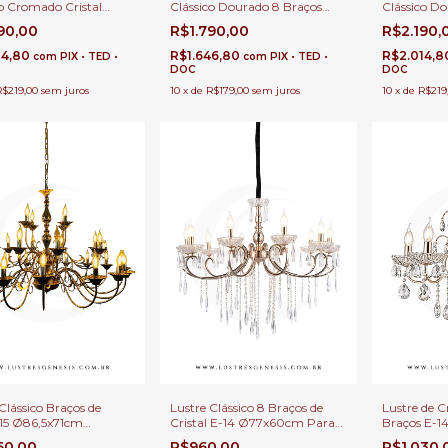
Clássico Do
Clássico Dourado 8 Braços
co Cromado Cristal
Âmbar 8 Br
para Casas com Pé Direito
arente 8 Braços para
R$2.190,
R$1.790,00
190,00
com Sala d
Duplo e Buffet
e Jantar e Quartos
R$2.014,
R$1.646,80
14,80
com
PIX • TED •
com
PIX • TED •
DOC
DOC
10
x
de
R$219
10
x
de
R$179,00
sem juros
R$219,00
sem juros
Clássico Braços de
Lustre Clássico 8 Braços de
Lustre de Cr
l 15 Ø86,5x71cm
Cristal E-14 Ø77x60cm Para
Braços E-1
as E-14 Para Pé
Pé Direito Duplo e Sala de
Dourado Pa
60,00
R$960,00
R$1.030