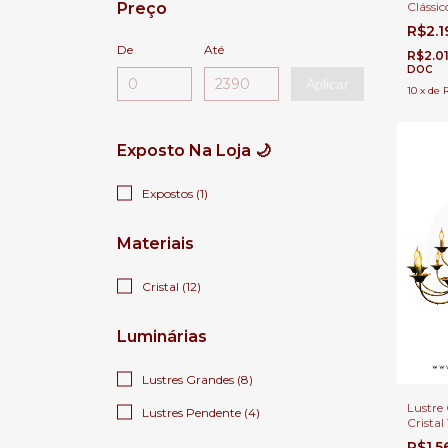
Clássi
Preço
Transp
R$2.
Sala d
De
Até
Suites
R$2.0
DOC
Aplicar
10
x
de
Exposto Na Loja 🌙
Expostos (1)
Materiais
Cristal (12)
Luminárias
Lustres Grandes (8)
Lustre 
Lustres Pendente (4)
Crista
Lâmpad
R$1.5