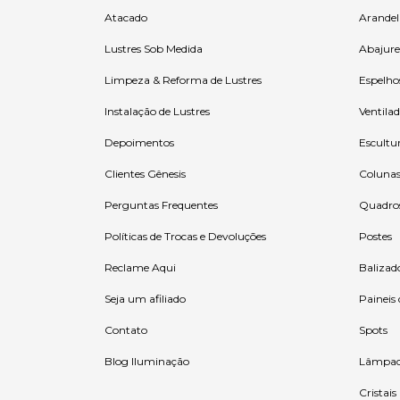
Atacado
Arandel
Lustres Sob Medida
Abajure
Limpeza & Reforma de Lustres
Espelho
Instalação de Lustres
Ventilad
Depoimentos
Escultu
Clientes Gênesis
Coluna
Perguntas Frequentes
Quadro
Políticas de Trocas e Devoluções
Postes
Reclame Aqui
Balizad
Seja um afiliado
Paineis
Contato
Spots
Blog Iluminação
Lâmpad
Cristais