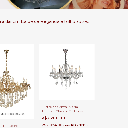
ara dar um toque de elegância e brilho ao seu
Lustre de Cristal Maria
Thereza Clássico 8 Braços
para Casas com Pé Direito
R$2.200,00
Duplo e Buffet
R$2.024,00
ristal Geórgia
com
PIX • TED •