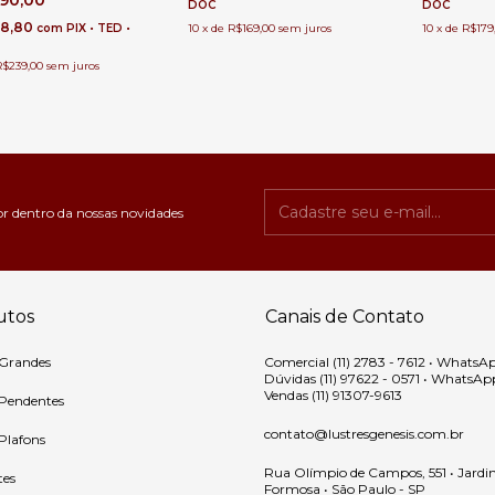
390,00
| Reformado • Serviço
DOC
DOC
lizado Lustres Gênesis
98,80
com
PIX • TED •
10
x
de
R$169,00
sem juros
10
x
de
R$179
R$239,00
sem juros
or dentro da nossas novidades
utos
Canais de Contato
 Grandes
Comercial (11) 2783 - 7612 • WhatsA
Dúvidas (11) 97622 - 0571 • WhatsAp
Vendas (11) 91307-9613
 Pendentes
contato@lustresgenesis.com.br
 Plafons
Rua Olímpio de Campos, 551 • Jardi
tes
Formosa • São Paulo - SP