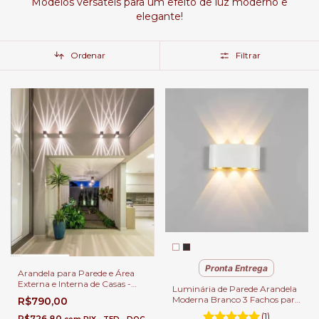
Modelos versáteis para um efeito de luz moderno e
elegante!
Ordenar
Filtrar
Pronta Entrega
Arandela para Parede e Área
Externa e Interna de Casas -
Luminária de Parede Arandela
Fachos Variados
Moderna Branco 3 Fachos para
R$790,00
Área Externa de Casas
(1)
R$726,80