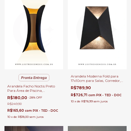
Arandela Moderna Fold para
Pronta Entrega
17x10cm para Salas, Corredor,
Área Externa, Cabeceira de
Arandela Facho Noctis Preto
R$789,90
Cama e Lavabos
Para Área de Piscina,
Garagem, Cabeceira de Cama
R$726,71
com
PIX • TED • DOC
R$180,00
-
28
%
OFF
e Área Interna • GMH
10
x
de
R$78,99
sem juros
R$249,90
R$165,60
com
PIX • TED • DOC
10
x
de
R$18,00
sem juros