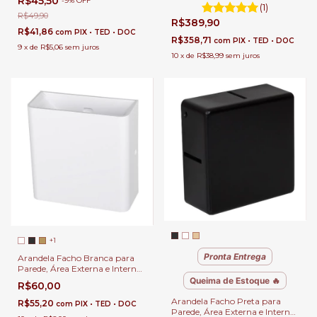
R$45,50
-
9
%
OFF
Cabeceira de Cama, Lavabo e
(1)
Quarto Infantil
R$49,90
R$389,90
R$41,86
com
PIX • TED • DOC
R$358,71
com
PIX • TED • DOC
9
x
de
R$5,06
sem juros
10
x
de
R$38,99
sem juros
+1
Pronta Entrega
Arandela Facho Branca para
Parede, Área Externa e Interna
de Casa
Queima de Estoque 🔥
R$60,00
Arandela Facho Preta para
R$55,20
com
PIX • TED • DOC
Parede, Área Externa e Interna