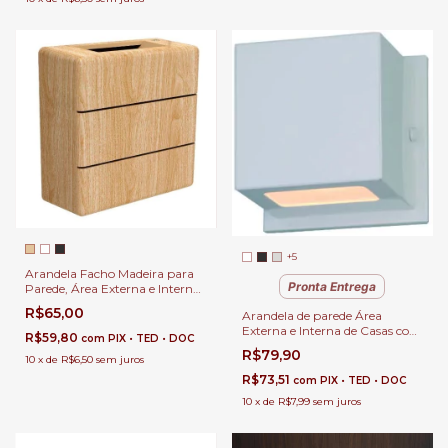
+5
Arandela Facho Madeira para
Pronta Entrega
Parede, Área Externa e Interna
de Casa
R$65,00
Arandela de parede Área
Externa e Interna de Casas com
R$59,80
com
PIX • TED • DOC
Fachos Variados
R$79,90
10
x
de
R$6,50
sem juros
R$73,51
com
PIX • TED • DOC
10
x
de
R$7,99
sem juros