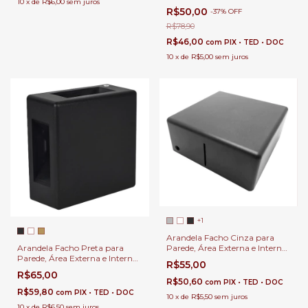
10
x
de
R$6,00
sem juros
de Casa
R$50,00
-
37
%
OFF
R$78,90
R$46,00
com
PIX • TED • DOC
10
x
de
R$5,00
sem juros
+1
Arandela Facho Cinza para
Arandela Facho Preta para
Parede, Área Externa e Interna
Parede, Área Externa e Interna
de Casa
R$55,00
de Casa
R$65,00
R$50,60
com
PIX • TED • DOC
R$59,80
com
PIX • TED • DOC
10
x
de
R$5,50
sem juros
10
x
de
R$6,50
sem juros