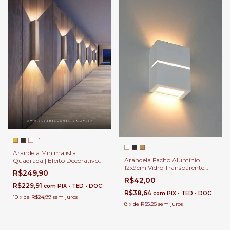
+1
Arandela Minimalista
Arandela Facho Alumínio
Quadrada | Efeito Decorativo
12x9cm Vidro Transparente
para Corredores | Luminária de
R$249,90
Para Parede, Área Externa e
Parede Slim Facho Duplo para
R$42,00
Interna
Sala e Hall de Entrada
R$229,91
com
PIX • TED • DOC
R$38,64
com
PIX • TED • DOC
10
x
de
R$24,99
sem juros
8
x
de
R$5,25
sem juros