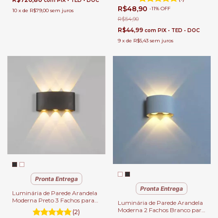
com
PIX • TED • DOC
R$48,90
-
11
%
OFF
10
x
de
R$79,00
sem juros
R$54,90
R$44,99
com
PIX • TED • DOC
9
x
de
R$5,43
sem juros
Pronta Entrega
Pronta Entrega
Luminária de Parede Arandela
Moderna Preto 3 Fachos para
Luminária de Parede Arandela
Área Externa de Casas
Moderna 2 Fachos Branco para
(2)
Área Externa de Casas