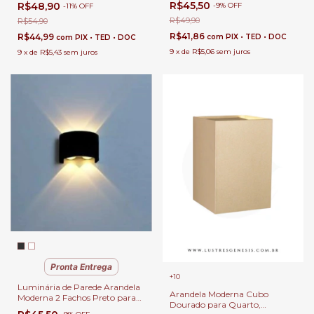
R$45,50
R$48,90
-
9
%
OFF
-
11
%
OFF
R$49,90
R$54,90
R$41,86
R$44,99
com
PIX • TED • DOC
com
PIX • TED • DOC
9
x
de
R$5,06
sem juros
9
x
de
R$5,43
sem juros
Pronta Entrega
+10
Luminária de Parede Arandela
Arandela Moderna Cubo
Moderna 2 Fachos Preto para
Dourado para Quarto,
Área Externa de Casas