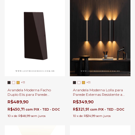
+11
+11
Arandela Moderna Lolla para
Arandela Moderna Facho
Parede Externas Resistente a
Duplo Elis para Parede
Chuva e Decoração Interna
Externas Resistente a Chuva e
R$349,90
R$489,90
Decoração Interna
R$321,91
R$450,71
com
PIX • TED • DOC
com
PIX • TED • DOC
10
x
de
R$34,99
sem juros
10
x
de
R$48,99
sem juros