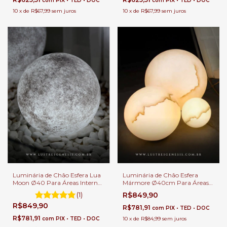
com
PIX • TED • DOC
com
PIX • TED • DOC
10
x
de
R$67,99
sem juros
10
x
de
R$67,99
sem juros
Luminária de Chão Esfera Lua
Luminária de Chão Esfera
Moon Ø40 Para Áreas Internas
Mármore Ø40cm Para Áreas
e Externas.
Internas e Externas.
(1)
R$849,90
R$849,90
R$781,91
com
PIX • TED • DOC
R$781,91
com
PIX • TED • DOC
10
x
de
R$84,99
sem juros