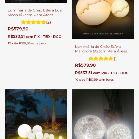
Luminária de Chão Esfera Lua
Moon Ø23cm Para Áreas
Internas e Externas.
(2)
R$579,90
R$533,51
com
PIX • TED • DOC
10
x
de
R$57,99
sem juros
Luminária de Chão Esfera
Mármore Ø23cm Para Áreas
Internas e Externas.
(1)
R$579,90
R$533,51
com
PIX • TED • DOC
10
x
de
R$57,99
sem juros