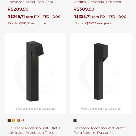
Lâmpada Articulado Para
Jardim, Passarela, Corredor,
Jardim, Passarela, Corredor,
Escada e Área Externa
R$289,90
R$389,90
Escada e Área Externa
R$266,71
R$358,71
com
PIX • TED • DOC
com
PIX • TED • DOC
10
x
de
R$28,99
sem juros
10
x
de
R$38,99
sem juros
+1
Balizador Moderno Soft Effet 1
Balizador Moderno Vert Preto
Lâmpada Articulado Preto
Para Jardim, Passarela,