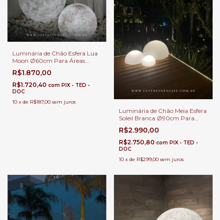
Luminária de Chão Esfera Lua
Moon Ø60cm Para Áreas
Internos e Externos.
R$1.870,00
R$1.720,40
com
PIX • TED •
DOC
10
x
de
R$187,00
sem juros
Luminária de Chão Meia Esfera
Soleil Branca Ø90cm Para
Áreas Internas e Externas.
R$2.990,00
R$2.750,80
com
PIX • TED •
DOC
10
x
de
R$299,00
sem juros