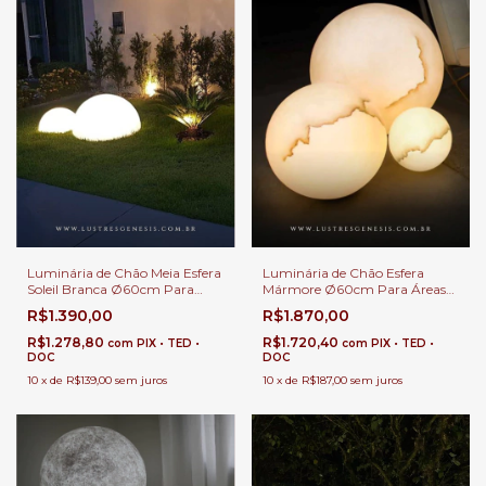
Luminária de Chão Meia Esfera
Luminária de Chão Esfera
Soleil Branca Ø60cm Para
Mármore Ø60cm Para Áreas
Áreas Internas e Externas.
Internas e Externas.
R$1.390,00
R$1.870,00
R$1.278,80
R$1.720,40
com
PIX • TED •
com
PIX • TED •
DOC
DOC
10
x
de
R$139,00
sem juros
10
x
de
R$187,00
sem juros