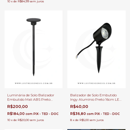
10
x
de
R$84,99
sem juros
Luminária de Solo Balizador
Balizador de Solo Embutido
Embutido Mali ABS Preto
Ingy Alumínio Preto 16cm LED
7,38m LED Integrado 12W
Integrado 5w 80Lm Bivolt
R$200,00
R$40,00
1200Lm Para Paisagem e
Para Jardim, Fachada e
Jardim
Passagem
R$184,00
R$36,80
com
PIX • TED • DOC
com
PIX • TED • DOC
10
x
de
R$20,00
sem juros
8
x
de
R$5,00
sem juros