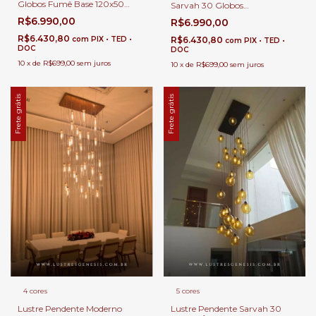
Globos Fumê Base 120x50
Sarvah 30 Globos
Retangular Para Casas Pé
Transparentes Base 120x50
R$6.990,00
R$6.990,00
Direito Duplo e Alto.
Retangular Para Casas
R$6.430,80
com
PIX • TED •
R$6.430,80
com
PIX • TED •
DOC
DOC
10
x
de
R$699,00
sem juros
10
x
de
R$699,00
sem juros
Frete grátis
Frete grátis
4 cores
5 cores
Lustre Pendente Moderno
Lustre Pendente Sarvah 30