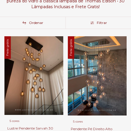
pureza do vidro à clássica lâmpada de Thomas Edison • 30
Lâmpadas Inclusas e Frete Gratis!
Ordenar
Filtrar
Frete grátis
Frete grátis
5 cores
5 cores
Lustre Pendente Sarvah 30
Pendente Pé Direito Alto