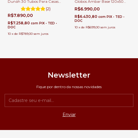
Dunáh 30 Tubos Para Casas
Globos Âmbar Base 120x50
Pé Direito Duplo e Alto Sala de
Retangular Para Casas Pé
(2)
R$6.990,00
Jantar
Direito Duplo e Alto.
R$7.890,00
R$6.430,80
com
PIX • TED •
DOC
R$7.258,80
com
PIX • TED •
DOC
10
x
de
R$699,00
sem juros
10
x
de
R$789,00
sem juros
Newsletter
Fique por dentro da nossas novidades