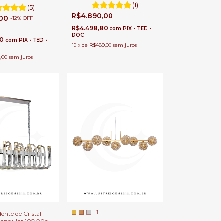
de Jantar e Estar
s, Sala de Jantar,
(1)
(5)
tar e Apartamentos
R$4.890,00
,00
-
12
%
OFF
R$4.498,80
com
PIX • TED •
DOC
00
com
PIX • TED •
10
x
de
R$489,00
sem juros
,00
sem juros
+1
ente de Cristal
tangular 105x90cm