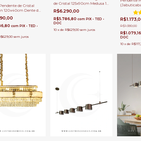
Pendente 
de Cristal 125x90cm Medusa 14
(Jabuticaba
Pendente de Cristal
Braços G9 Para Mesa de
Sala de Jan
in 120x40cm Dente de
R$6.290,00
Jantar Grande
Gourmet
ara Salas de Jantar
290,00
R$5.786,80
R$1.173,
com
PIX • TED •
DOC
86,80
R$1.380,00
com
PIX • TED •
10
x
de
R$629,00
sem juros
R$1.079,1
R$629,00
sem juros
DOC
10
x
de
R$117,