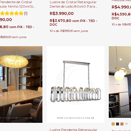
Pendente de Cristal
Lustre de Cristal Retangular
12 Lâmpad
ular Ninho 120x40cm
Dente de Leão 80x40 Para
R$4.990
Para Sala d
las de Jantar e Sala de
Sala de Jantar e Estar.
(1)
R$3.990,00
R$4.590,
DOC
890,00
R$3.670,80
com
PIX • TED •
10
x
de
R$499
DOC
18,80
com
PIX • TED •
10
x
de
R$399,00
sem juros
R$589,00
sem juros
+1
Lustre Pendente Retangular