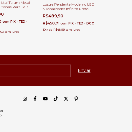
ristal Talum Metal
Lustre Pendente Moderno LED
ristais Para Sala
3 Tonalidades Infinito Preto
 Estar
87cm Para Sala de Jantar,
00
R$489,90
Quartos, Sala de Estar e
80
Escritórios
com
PIX • TED •
R$450,71
com
PIX • TED • DOC
10
x
de
R$48,99
sem juros
,00
sem juros
pp
p