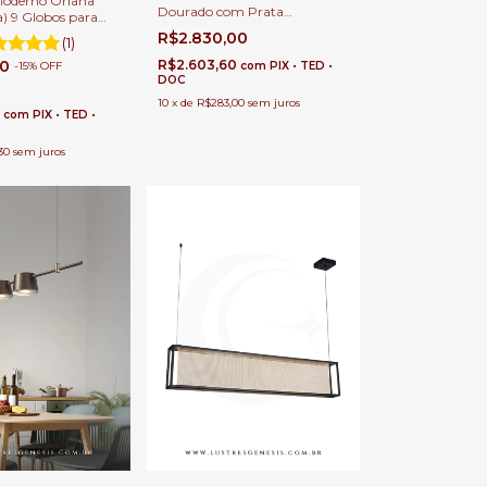
Moderno Oriana
Dourado com Prata
) 9 Globos para
Retangular 100x31cm Bolty
tar e Ambientes
R$2.830,00
(1)
com Lâmpada E-14 Para Sala
de Jantar
R$2.603,60
00
com
PIX • TED •
-
15
%
OFF
DOC
10
x
de
R$283,00
sem juros
6
com
PIX • TED •
30
sem juros