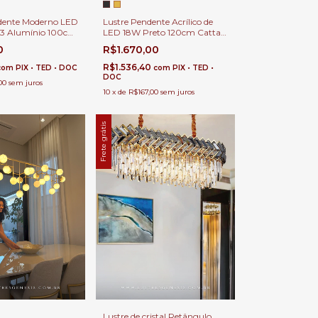
dente Moderno LED
Lustre Pendente Acrílico de
B3 Alumínio 100cm
LED 18W Preto 120cm Catta
 Balcão de
Moderno Para Sala de Jantar,
0
R$1.670,00
la de Jantar e
Estar e Escritórios
R$1.536,40
com
PIX • TED • DOC
com
PIX • TED •
DOC
00
sem juros
10
x
de
R$167,00
sem juros
Frete grátis
Lustre de cristal Retângulo