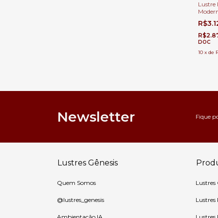
Lustre 
Moder
para Sa
R$3.
Sala de
Apart
R$2.8
DOC
10
x
de
Newsletter
Fique p
Lustres Gênesis
Prod
Quem Somos
Lustres
@lustres_genesis
Lustres
Ambientação IA
Lustres