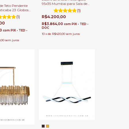
95x35 Mumbai para Sala de
de Teto Pendente
Jantar
ticaba 23 Globos
(1)
a Sala de Jantar e
R$4.200,00
(1)
Duplo.
,00
R$3.864,00
com
PIX • TED •
DOC
80
com
PIX • TED •
10
x
de
R$420,00
sem juros
,00
sem juros