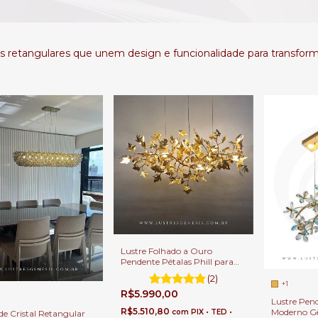
 retangulares que unem design e funcionalidade para transform
Lustre Folhado a Ouro
Pendente Pétalas Phill para
Sala de Jantar, Quartos, Sala
(2)
de Estar e Escritórios
+1
R$5.990,00
Lustre Pend
R$5.510,80
Moderno Gê
com
PIX • TED •
de Cristal Retangular