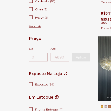
Cinderella (10)
Dente 
Ø120x4
Gmh (3)
Jantar 
R$5.
Hevvy (6)
R$5.3
DOC
Ver mais
10
x
de
Preço
De
Até
Aplicar
Exposto Na Loja 🌙
Expostos (64)
Em Estoque 📦
Pronta Entrega (41)