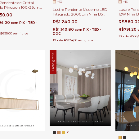
+13
+13
Pendente de Cristal
do Pinggon 100x35cm
Lustre Pendente Moderno LED
Lustre Pen
mpadas E-14 Para Mesa
Integrado 2000Lm Nina B5
12W Nina 
950,00
 de Jantar
Alumínio 140cm Para Balcão
Lustre Para
R$1.240,00
R$860,0
94,00
com
PIX • TED •
de Cozinha e Sala de Jantar
Cozinha, Sa
Estar
R$1.140,80
R$791,20
com
PIX • TED •
R$695,00
sem juros
DOC
10
x
de
R$86,
10
x
de
R$124,00
sem juros
Frete grátis
+1