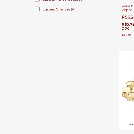
Lustre 
Lustres Grandes (4)
Zeppel
Leão P
R$6.
R$5.7
DOC
10
x
de