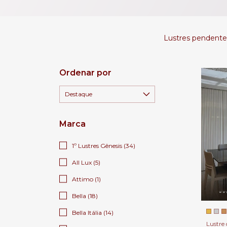
Lustres pendentes
Ordenar por
Marca
1º Lustres Gênesis (34)
All Lux (5)
Attimo (1)
Bella (18)
Bella Itália (14)
Lustre 