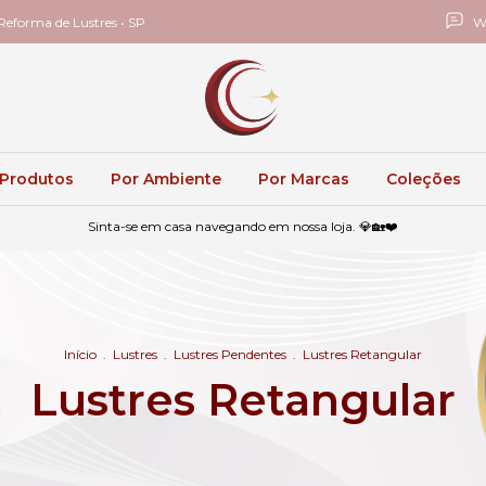
eforma de Lustres • SP
W
 Produtos
Por Ambiente
Por Marcas
Coleções
Sinta-se em casa navegando em nossa loja. 💎🏡❤️
Início
.
Lustres
.
Lustres Pendentes
.
Lustres Retangular
Lustres Retangular