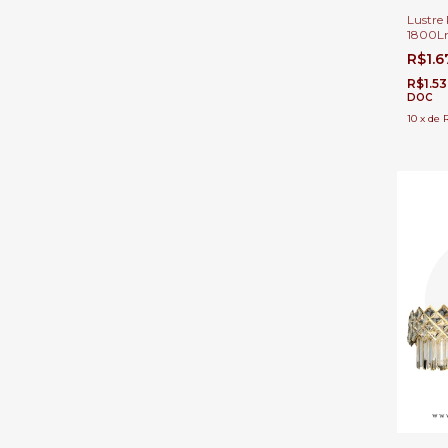
Lustre
1800L
Acríli
R$1.
Sala de
Escritó
R$1.5
DOC
10
x
de