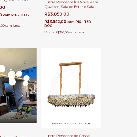
Lustre Pendente Ìris Nove Para
as G9 Cabo 1,50m
Quartos, Sala de Estar e Sala
,00
e Jantar e Estar
de Jantar
R$3.850,00
80
com
PIX • TED •
R$3.542,00
com
PIX • TED •
,00
sem juros
DOC
10
x
de
R$385,00
sem juros
Lustre Pendente de Cristal