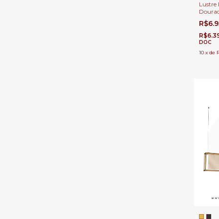
Lustre 
Doura
18x Lâ
R$6.
Grande
R$6.3
DOC
10
x
de