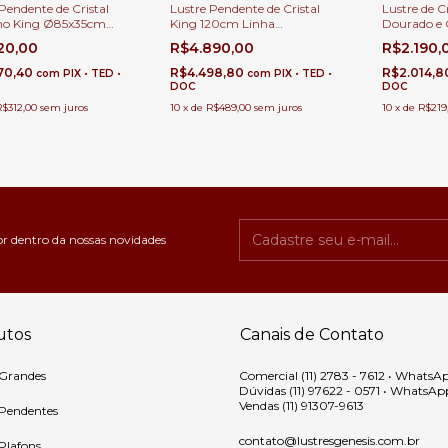
Pendente de Cristal
Lustre Pendente de Cristal
Lustre de C
no King Ø85x35cm
King 120cm Linha
Dourado e C
la de Jantar, Quartos,
Contemporânea Para Sala de
de Jantar e
120,00
R$4.890,00
R$2.190,
 Estar, Escritório e
Jantar e Estar
amento
70,40
R$4.498,80
R$2.014,
com
PIX • TED •
com
PIX • TED •
DOC
DOC
R$312,00
sem juros
10
x
de
R$489,00
sem juros
10
x
de
R$219
or dentro da nossas novidades
utos
Canais de Contato
 Grandes
Comercial (11) 2783 - 7612 • WhatsA
Dúvidas (11) 97622 - 0571 • WhatsAp
Vendas (11) 91307-9613
 Pendentes
contato@lustresgenesis.com.br
 Plafons