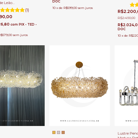
DOC
Para Quarto
de Leão
Sala de Es
0x20cm Para Sala de
10
x
de
R$599,00
sem juros
(1)
R$2.200
e Estar.
790,00
R$2.490,00
26,80
com
PIX • TED •
R$2.024,
DOC
R$579,00
sem juros
10
x
de
R$220
Lustre Pend
Medusa Re