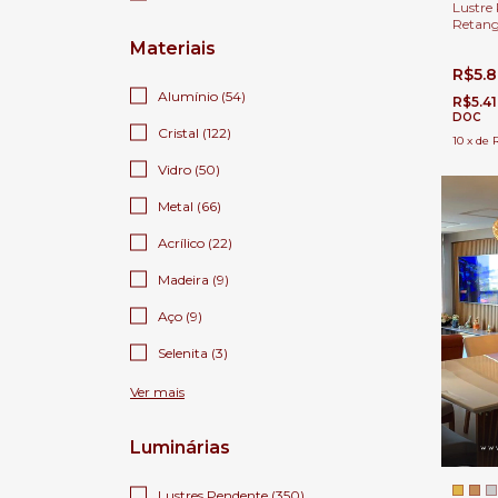
Lustre 
Retang
Para Sa
Materiais
Estar
R$5.
Alumínio (54)
R$5.4
DOC
Cristal (122)
10
x
de
Vidro (50)
Metal (66)
Acrílico (22)
Madeira (9)
Aço (9)
Selenita (3)
Ver mais
Luminárias
Lustres Pendente (350)