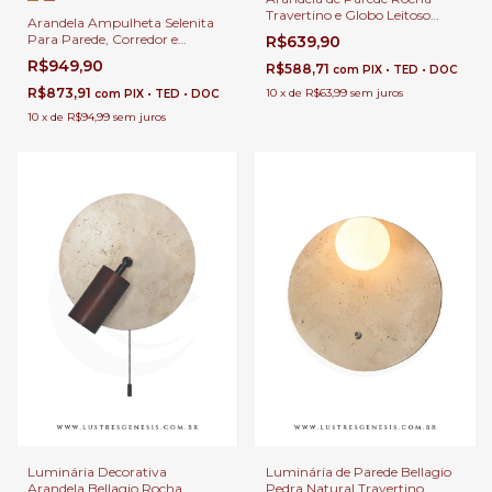
Travertino e Globo Leitoso
Arandela Ampulheta Selenita
Bellagio Ø29cm com 1
Para Parede, Corredor e
R$639,90
Lâmpada G9 para Cabeceira
Cabeceira de Cama
R$949,90
de Cama, Lavabos e Hall
R$588,71
com
PIX • TED • DOC
R$873,91
10
x
de
R$63,99
sem juros
com
PIX • TED • DOC
10
x
de
R$94,99
sem juros
Luminária Decorativa
Luminária de Parede Bellagio
Arandela Bellagio Rocha
Pedra Natural Travertino