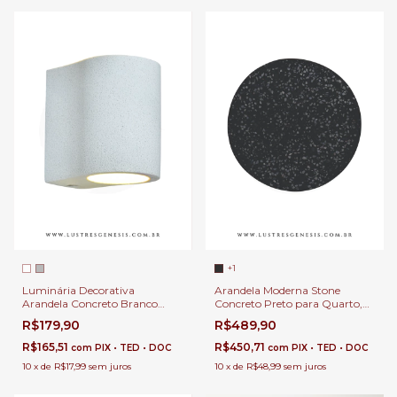
+1
Luminária Decorativa
Arandela Moderna Stone
Arandela Concreto Branco
Concreto Preto para Quarto,
Ø6x10cm para Cabeceira de
Cabeceira de Cama, Lavabo e
R$179,90
R$489,90
Cama, Garagem e Hall
Quarto Infantil
R$165,51
R$450,71
com
PIX • TED • DOC
com
PIX • TED • DOC
10
x
de
R$17,99
sem juros
10
x
de
R$48,99
sem juros