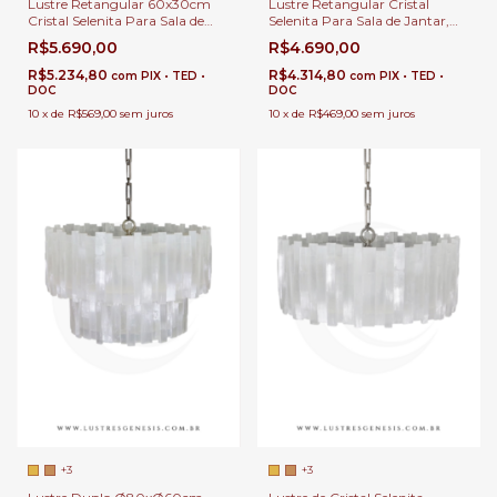
Lustre Retangular 60x30cm
Lustre Retangular Cristal
Cristal Selenita Para Sala de
Selenita Para Sala de Jantar,
Jantar, Sala de Estar, Suítes e
Sala de Estar, Suítes e Hall de
R$5.690,00
R$4.690,00
Hall de Entrada
Entrada
R$5.234,80
R$4.314,80
com
PIX • TED •
com
PIX • TED •
DOC
DOC
10
x
de
R$569,00
sem juros
10
x
de
R$469,00
sem juros
+3
+3