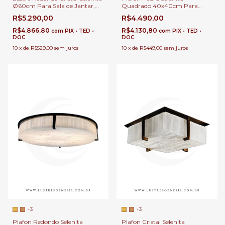
Ø60cm Para Sala de Jantar,
Quadrado 40x40cm Para
Sala de Estar, Suítes e Hall de
Corredor, Quartos, Sala de
R$5.290,00
R$4.490,00
Entrada
Estar e Closet
R$4.866,80
R$4.130,80
com
PIX • TED •
com
PIX • TED •
DOC
DOC
10
x
de
R$529,00
sem juros
10
x
de
R$449,00
sem juros
+3
+3
Plafon Redondo Selenita
Plafon Cristal Selenita