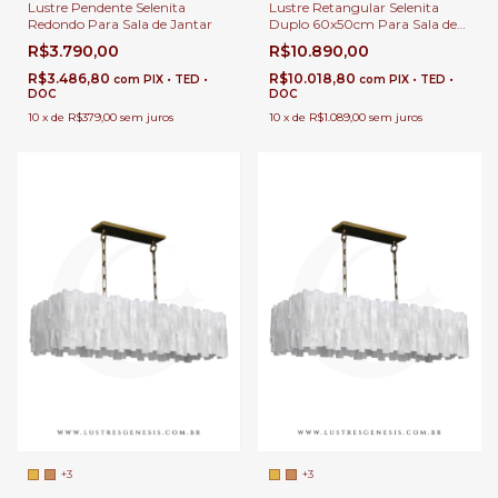
Lustre Pendente Selenita
Lustre Retangular Selenita
Redondo Para Sala de Jantar
Duplo 60x50cm Para Sala de
Jantar, Sala de Estar, Suítes e
R$3.790,00
R$10.890,00
Hall de Entrada
R$3.486,80
R$10.018,80
com
PIX • TED •
com
PIX • TED •
DOC
DOC
10
x
de
R$379,00
sem juros
10
x
de
R$1.089,00
sem juros
+3
+3