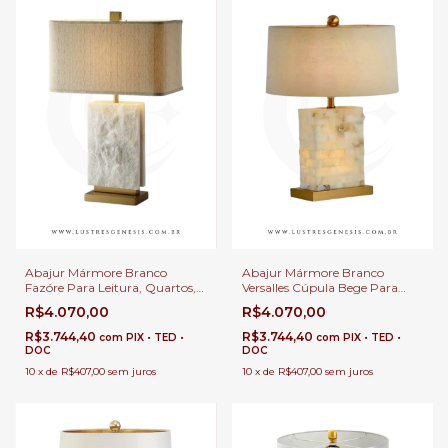
Abajur Mármore Branco
Abajur Mármore Branco
Fazóre Para Leitura, Quartos,
Versalles Cúpula Bege Para
Escritório e Escrivaninhas
Leitura, Quartos, Escritório e
R$4.070,00
R$4.070,00
Escrivaninhas
R$3.744,40
R$3.744,40
com
PIX • TED •
com
PIX • TED •
DOC
DOC
10
x
de
R$407,00
sem juros
10
x
de
R$407,00
sem juros