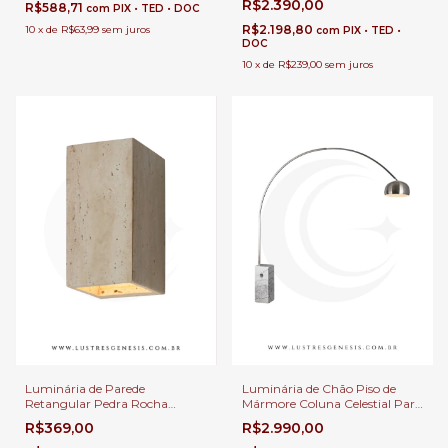
para Cabeceira de Cama,
R$2.390,00
R$588,71
com
PIX • TED • DOC
Corredor, Hall, Quartos e Área
Lavabos e Hall
Goumet
R$2.198,80
10
x
de
R$63,99
sem juros
com
PIX • TED •
DOC
10
x
de
R$239,00
sem juros
Luminária de Parede
Luminária de Chão Piso de
Retangular Pedra Rocha
Mármore Coluna Celestial Para
Travertino 8x16cm Arandela
Sala de Estar, Quartos e
R$369,00
R$2.990,00
Bellagio 2 G9 para Cabeceira
Escritórios