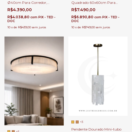
Ø40cm Para Corredor,
Quadrado 60x60cm Para
Quartos, Sala de Estar e Closet
Corredor, Quartos, Sala de
R$4.390,00
R$7.490,00
Estar e Closet
R$4.038,80
R$6.890,80
com
PIX • TED •
com
PIX • TED •
DOC
DOC
10
x
de
R$439,00
sem juros
10
x
de
R$749,00
sem juros
+3
Pendente Dourado Mini-tubo
+3