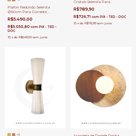
Cristais Selenita Para
Bancadas, Cabeceira de Cama
Plafon Redondo Selenita
R$789,90
e Lavabos
Ø60cm Para Corredor,
Quartos, Sala de Estar e Closet
R$726,71
com
PIX • TED • DOC
R$5.490,00
10
x
de
R$78,99
sem juros
R$5.050,80
com
PIX • TED •
DOC
10
x
de
R$549,00
sem juros
+3
Arandela de Parede Rocha