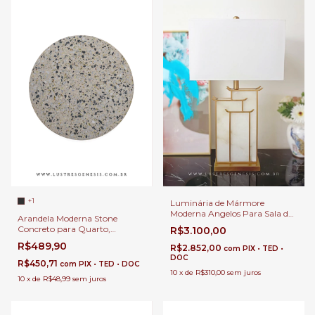
+1
Luminária de Mármore
Moderna Angelos Para Sala de
Arandela Moderna Stone
Estar, Quartos, Cabeceira de
Concreto para Quarto,
R$3.100,00
Cama, Escritório e
Cabeceira de Cama, Lavabo e
R$489,90
Escrivaninha
R$2.852,00
com
PIX • TED •
Quarto Infantil
DOC
R$450,71
com
PIX • TED • DOC
10
x
de
R$310,00
sem juros
10
x
de
R$48,99
sem juros