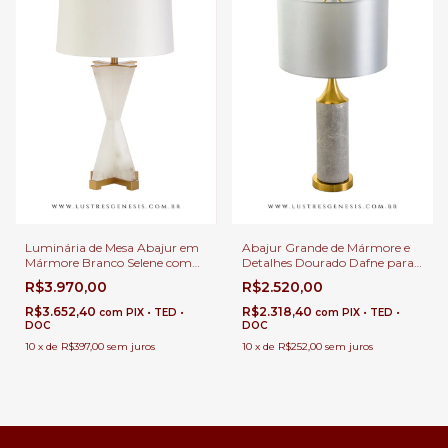
Luminária de Mesa Abajur em
Abajur Grande de Mármore e
Mármore Branco Selene com
Detalhes Dourado Dafne para
Cupula Para Cabeceira de
Mesa e Cabeceira de Cama
R$3.970,00
R$2.520,00
Cama, Salas e Quartos
R$3.652,40
R$2.318,40
com
PIX • TED •
com
PIX • TED •
DOC
DOC
10
x
de
R$397,00
sem juros
10
x
de
R$252,00
sem juros