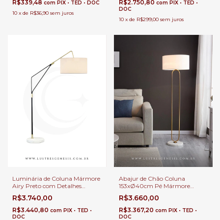
de Cama, Lavabos e Hall
R$339,48
R$2.750,80
com
PIX • TED • DOC
com
PIX • TED •
DOC
10
x
de
R$36,90
sem juros
10
x
de
R$299,00
sem juros
Luminária de Coluna Mármore
Abajur de Chão Coluna
Airy Preto com Detalhes
153xØ40cm Pé Mármore
Dourado Para Sala de Estar,
Branco Faraz Para Sala de
R$3.740,00
R$3.660,00
Quartos e Escritórios
Estar, Quartos e Escritórios
R$3.440,80
R$3.367,20
com
PIX • TED •
com
PIX • TED •
DOC
DOC