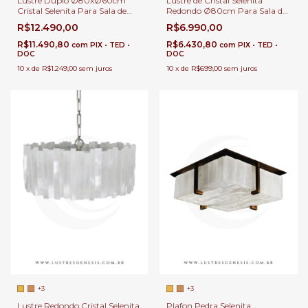
Lustre Duplo Ø80xØ60cm
Lustre de Cristal Selenita
Cristal Selenita Para Sala de
Redondo Ø80cm Para Sala de
Jantar, Sala de Estar, Suítes e
Jantar, Sala de Estar, Suítes e
R$12.490,00
R$6.990,00
Hall de Entrada
Hall de Entrada
R$11.490,80
R$6.430,80
com
PIX • TED •
com
PIX • TED •
DOC
DOC
10
x
de
R$1.249,00
sem juros
10
x
de
R$699,00
sem juros
+3
+3
Lustre Redondo Cristal Selenita
Plafon Pedra Selenita