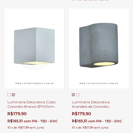
Luminária Decorativa Cubo
Luminária Decorativa
Concreto Branco Ø7x10cm
Arandela de Concreto
para Cabeceira de Cama,
Ø6x10cm para Cabeceira de
R$179,90
R$179,90
Garagem, Hall e Corredores.
Cama, Garagem e Hall
R$165,51
R$165,51
com
PIX • TED • DOC
com
PIX • TED • DOC
10
x
de
R$17,99
sem juros
10
x
de
R$17,99
sem juros