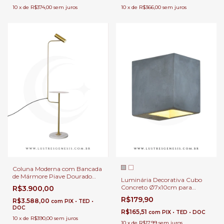
10
x
de
R$374,00
sem juros
10
x
de
R$366,00
sem juros
Coluna Moderna com Bancada
de Mármore Piave Dourado
Luminária Decorativa Cubo
Para Sala de Estar, Quartos e
Concreto Ø7x10cm para
R$3.900,00
Escritórios
Cabeceira de Cama, Garagem,
R$179,90
R$3.588,00
com
PIX • TED •
Hall e Corredores.
DOC
R$165,51
com
PIX • TED • DOC
10
x
de
R$390,00
sem juros
10
x
de
R$17,99
sem juros