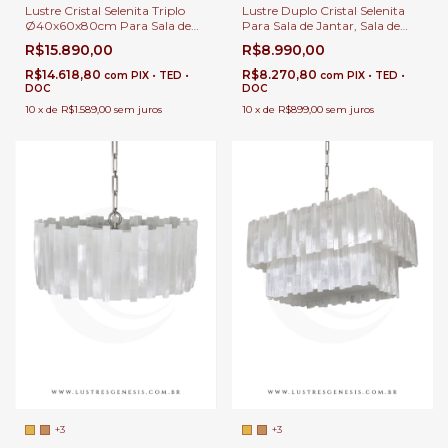
Lustre Cristal Selenita Triplo
Lustre Duplo Cristal Selenita
Ø40x60x80cm Para Sala de
Para Sala de Jantar, Sala de
Jantar, Sala de Estar, Suítes e
Estar, Suítes e Hall de Entrada
R$15.890,00
R$8.990,00
Hall de Entrada
R$14.618,80
R$8.270,80
com
PIX • TED •
com
PIX • TED •
DOC
DOC
10
x
de
R$1.589,00
sem juros
10
x
de
R$899,00
sem juros
+3
+3