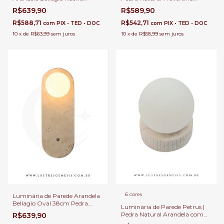
Travertino com Spot
Ø30cm com Globo Leitoso e
R$639,90
R$589,90
Direcionável 1 Lâmpada E-27
Lâmpada G9 para Cabeceira
Ø25cm para Cabeceira de
de Cama, Lavabos e Hall
R$588,71
R$542,71
com
PIX • TED • DOC
com
PIX • TED • DOC
Cama, Lavabos e Hall
10
x
de
R$63,99
sem juros
10
x
de
R$58,99
sem juros
6 cores
Luminária de Parede Arandela
Bellagio Oval 38cm Pedra
Luminária de Parede Petrus |
Natural Travertino com Globo
Pedra Natural Arandela com
R$639,90
Leitoso Ø10cm e Lâmpada G9
Globo Leitoso Ø12cm | Para