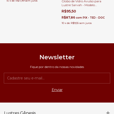
10
x
de
R$11,99
sem juros
Globo de Vidro Avulso para
Lustre Sarvah • Modelo
Nacional e Importado
R$95,50
R$87,86
com
PIX • TED • DOC
10
x
de
R$9,55
sem juros
Newsletter
Fique por dentro da nossas novidades
Lustres Gênesis