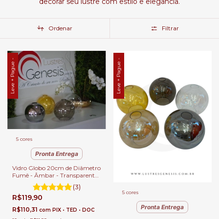
decorar seu lustre com estilo e elegância.
Ordenar
Filtrar
Leve + Pague -
Leve + Pague -
5 cores
Pronta Entrega
Vidro Globo 20cm de Diâmetro
Fumê - Âmbar - Transparente
- Vidro do Lustre Sarvah Avulso
(3)
5 cores
R$119,90
Pronta Entrega
R$110,31
com
PIX • TED • DOC