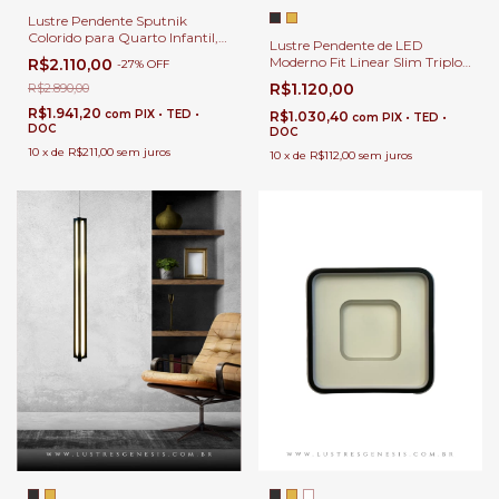
Lustre Pendente Sputnik
Colorido para Quarto Infantil,
Lustre Pendente de LED
Berçário, Escolinha, Loja e salão
Moderno Fit Linear Slim Triplo
R$2.110,00
-
27
%
OFF
de jogos.
para Sala de Jantar, Quartos,
R$1.120,00
R$2.890,00
Sala de Estar e Mesa de
Escritórios
R$1.941,20
com
PIX • TED •
R$1.030,40
com
PIX • TED •
DOC
DOC
10
x
de
R$211,00
sem juros
10
x
de
R$112,00
sem juros