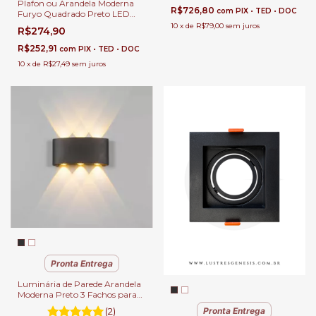
Plafon ou Arandela Moderna
R$726,80
com
PIX • TED • DOC
Furyo Quadrado Preto LED
Integrado para Quartos, Sala
10
x
de
R$79,00
sem juros
R$274,90
de Estar, Hall de Entrada e
Escritório
R$252,91
com
PIX • TED • DOC
10
x
de
R$27,49
sem juros
Pronta Entrega
Luminária de Parede Arandela
Moderna Preto 3 Fachos para
Área Externa de Casas
(2)
Pronta Entrega