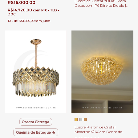
Lustre de Cristal ''DNA'' Para
R$16.000,00
Pé Direito Duplo e Alto.
Casas com Pé Direito Duplo |
R$14.720,00
Linha Kria
com
PIX • TED •
DOC
10
x
de
R$1.600,00
sem juros
Pronta Entrega
Lustre Plafon de Cristal
Moderno Ø60cm Dente de
Queima de Estoque 🔥
Leão Para Quartos, Closet, Sala