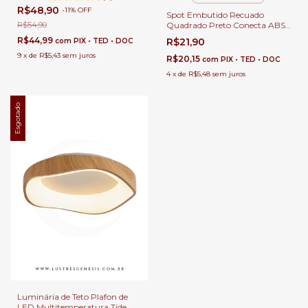
R$48,90
-
11
%
OFF
Spot Embutido Recuado
R$54,90
Quadrado Preto Conecta ABS
Bella para Forro de Gesso
R$44,99
R$21,90
com
PIX • TED • DOC
Lâmpada Mr16 Soquete Gu10
9
x
de
R$5,43
sem juros
Quente, Fria ou Neutra
R$20,15
com
PIX • TED • DOC
4
x
de
R$5,48
sem juros
Esgotado
Luminária de Teto Plafon de
LED Multitemperatura Tide