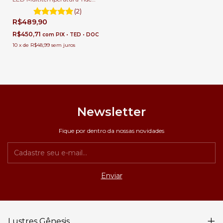
Para Salas, Quartos e Escritório
(2)
R$489,90
R$450,71
com
PIX • TED • DOC
10
x
de
R$48,99
sem juros
Newsletter
Fique por dentro da nossas novidades
Lustres Gênesis