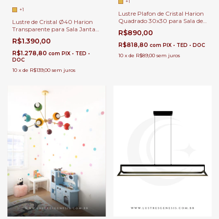
+1
+1
Lustre Plafon de Cristal Harion
Quadrado 30x30 para Sala de
Lustre de Cristal Ø40 Harion
Jantar | Sala de Estar | Quartos
Transparente para Sala Jantar |
R$890,00
| Hall de Entrada
Sala de Estar | Hall de Entrada |
R$1.390,00
Quartos
R$818,80
com
PIX • TED • DOC
R$1.278,80
com
PIX • TED •
10
x
de
R$89,00
sem juros
DOC
10
x
de
R$139,00
sem juros