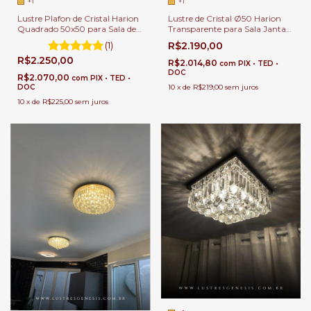
+1
+1
Lustre Plafon de Cristal Harion
Lustre de Cristal Ø50 Harion
Quadrado 50x50 para Sala de
Transparente para Sala Jantar |
Jantar | Sala de Estar | Quartos
Sala de Estar | Hall de Entrada |
(1)
R$2.190,00
| Hall de Entrada
Quartos
R$2.250,00
R$2.014,80
com
PIX • TED •
DOC
R$2.070,00
com
PIX • TED •
DOC
10
x
de
R$219,00
sem juros
10
x
de
R$225,00
sem juros