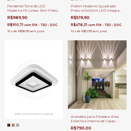
Pendente Torre de LED
Plafon Moderno Quadrado
Moderna Fit Linear Slim Preto
Preto 40x40cm LED Integrado
100cm para Quarto, Cabeceira
3000k para Quartos, Sala de
R$989,90
R$519,90
de Cama, Lavabo e Escritórios
Estar, Hall de Entrada,
Escritório e Sala de Jantar
R$910,71
R$478,31
com
PIX • TED • DOC
com
PIX • TED • DOC
10
x
de
R$98,99
sem juros
10
x
de
R$51,99
sem juros
Arandela para Parede e Área
Externa e Interna de Casas -
Fachos Variados
R$790,00